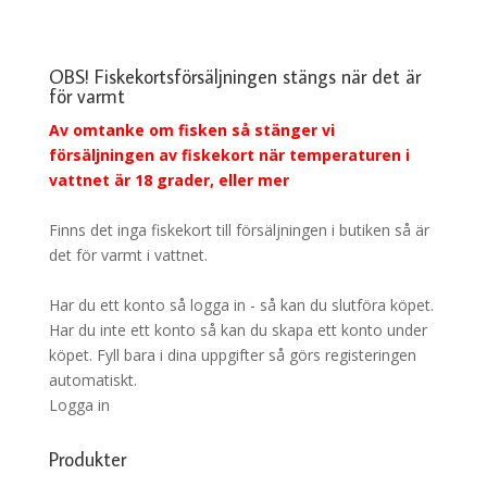
OBS! Fiskekortsförsäljningen stängs när det är
för varmt
Av omtanke om fisken så stänger vi
försäljningen av fiskekort när temperaturen i
vattnet är 18 grader, eller mer
Finns det inga fiskekort till försäljningen i butiken så är
det för varmt i vattnet.
Har du ett konto så logga in - så kan du slutföra köpet.
Har du inte ett konto så kan du skapa ett konto under
köpet. Fyll bara i dina uppgifter så görs registeringen
automatiskt.
Logga in
Produkter