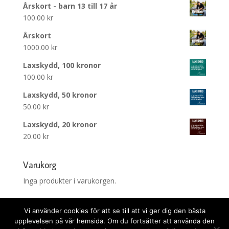
Årskort - barn 13 till 17 år
100.00
kr
Årskort
1000.00
kr
Laxskydd, 100 kronor
100.00
kr
Laxskydd, 50 kronor
50.00
kr
Laxskydd, 20 kronor
20.00
kr
Varukorg
Inga produkter i varukorgen.
Vi använder cookies för att se till att vi ger dig den bästa
upplevelsen på vår hemsida. Om du fortsätter att använda den