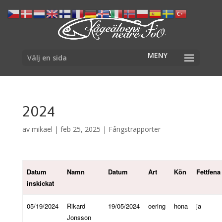
Välj en sida
2024
av
mikael
|
feb 25, 2025
|
Fångstrapporter
Datum
Namn
Datum
Art
Kön
Fettfena
inskickat
05/19/2024
Rikard
19/05/2024
oering
hona
ja
Jonsson